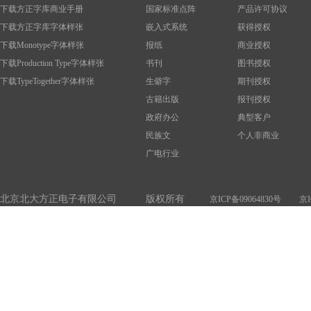
下载方正字库商业手册
国家标准点阵
产品许可协议
下载方正字库字体样张
嵌入式系统
获得授权
下载Monotype字体样张
报纸
商业授权
下载Production Type字体样张
书刊
图书授权
下载TypeTogether字体样张
生僻字
期刊授权
古籍出版
报刊授权
政府办公
典型客户
民族文
个人非商业
广电行业
北京北大方正电子有限公司 版权所有
京ICP备09064830号
京I