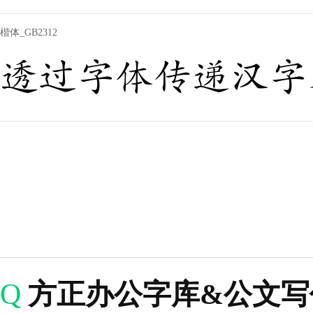
楷体_GB2312
透过字体传递汉字
Q
方正办公字库&公文写