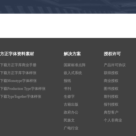
方正字体资料素材
解决方案
授权许可
下载方正字库商业手册
国家标准点阵
产品许可协议
下载方正字库字体样张
嵌入式系统
获得授权
下载Monotype字体样张
报纸
商业授权
下载Production Type字体样张
书刊
图书授权
下载TypeTogether字体样张
生僻字
期刊授权
古籍出版
报刊授权
政府办公
典型客户
民族文
个人非商业
广电行业