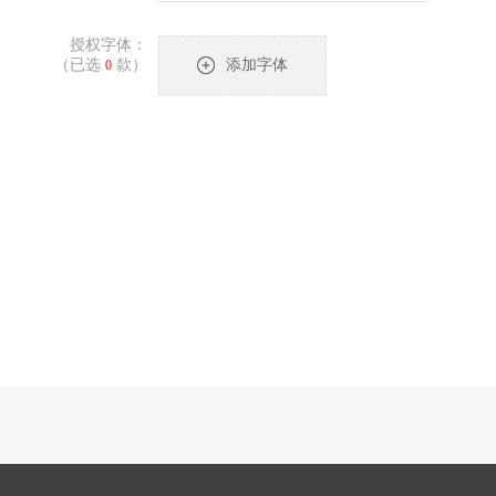
授权字体：
（已选
款）
添加字体
0