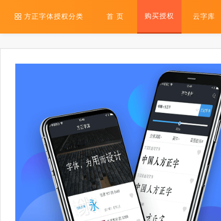
购买授权
方正字体授权分类
首 页
云字库