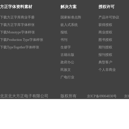
方正字体资料素材
解决方案
授权许可
下载方正字库商业手册
国家标准点阵
产品许可协议
下载方正字库字体样张
嵌入式系统
获得授权
下载Monotype字体样张
报纸
商业授权
下载Production Type字体样张
书刊
图书授权
下载TypeTogether字体样张
生僻字
期刊授权
古籍出版
报刊授权
政府办公
典型客户
民族文
个人非商业
广电行业
北京北大方正电子有限公司 版权所有
京ICP备09064830号
京I