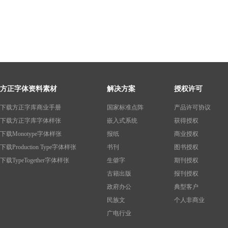
方正字体资料素材
解决方案
授权许可
下载方正字库商业手册
国家标准点阵
产品许可协议
下载方正字库字体样张
嵌入式系统
获得授权
下载Monotype字体样张
报纸
商业授权
下载Production Type字体样张
书刊
图书授权
下载TypeTogether字体样张
生僻字
期刊授权
古籍出版
报刊授权
政府办公
典型客户
民族文
个人非商业
广电行业