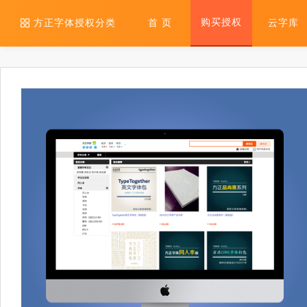
购买授权
方正字体授权分类
首 页
云字库