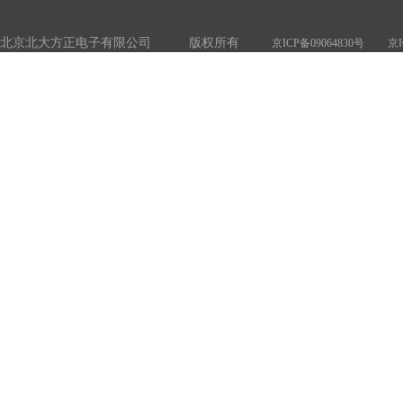
北京北大方正电子有限公司 版权所有
京ICP备09064830号
京I