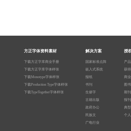
方正字体资料素材
解决方案
授
下载方正字库商业手册
国家标准点阵
产品
下载方正字库字体样张
嵌入式系统
获得
下载Monotype字体样张
报纸
商业
下载Production Type字体样张
书刊
图书
下载TypeTogether字体样张
生僻字
期刊
古籍出版
报刊
政府办公
典型
民族文
个人
广电行业