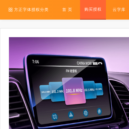
购买授权
方正字体授权分类
首 页
云字库