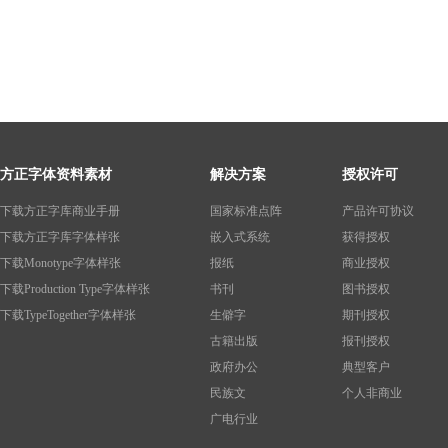
方正字体资料素材
解决方案
授权许可
下载方正字库商业手册
国家标准点阵
产品许可协议
下载方正字库字体样张
嵌入式系统
获得授权
下载Monotype字体样张
报纸
商业授权
下载Production Type字体样张
书刊
图书授权
下载TypeTogether字体样张
生僻字
期刊授权
古籍出版
报刊授权
政府办公
典型客户
民族文
个人非商业
广电行业