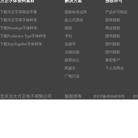
方正字体资料素材
解决方案
授权许可
下载方正字库商业手册
国家标准点阵
产品许可协议
下载方正字库字体样张
嵌入式系统
获得授权
下载Monotype字体样张
报纸
商业授权
下载Production Type字体样张
书刊
图书授权
下载TypeTogether字体样张
生僻字
期刊授权
古籍出版
报刊授权
政府办公
典型客户
民族文
个人非商业
广电行业
北京北大方正电子有限公司 版权所有
京ICP备09064830号
京I