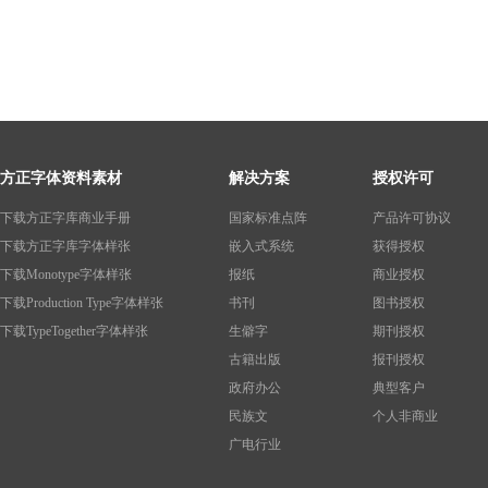
方正字体资料素材
解决方案
授权许可
下载方正字库商业手册
国家标准点阵
产品许可协议
下载方正字库字体样张
嵌入式系统
获得授权
下载Monotype字体样张
报纸
商业授权
下载Production Type字体样张
书刊
图书授权
下载TypeTogether字体样张
生僻字
期刊授权
古籍出版
报刊授权
政府办公
典型客户
民族文
个人非商业
广电行业