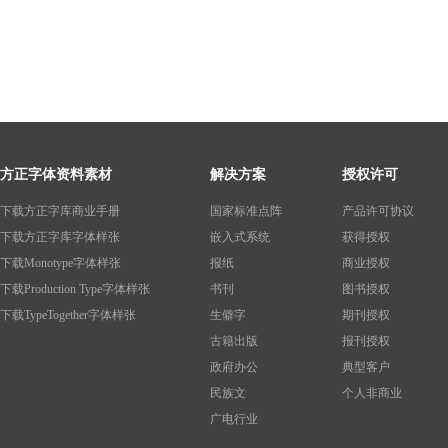
方正字体资料素材
解决方案
授权许可
下载方正字库商业手册
国家标准点阵
产品许可协议
下载方正字库字体样张
嵌入式系统
获得授权
下载Monotype字体样张
报纸
商业授权
下载Production Type字体样张
书刊
图书授权
下载TypeTogether字体样张
生僻字
期刊授权
古籍出版
报刊授权
政府办公
典型客户
民族文
个人非商业
广电行业