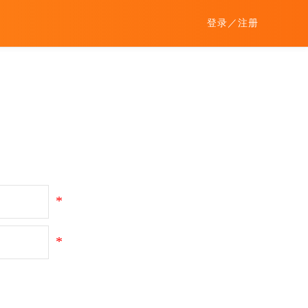
登录
／
注册
*
*