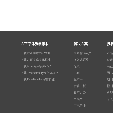
方正字体资料素材
解决方案
授
下载方正字库商业手册
国家标准点阵
产品
下载方正字库字体样张
嵌入式系统
获得
下载Monotype字体样张
报纸
商业
下载Production Type字体样张
书刊
图书
下载TypeTogether字体样张
生僻字
期刊
古籍出版
报刊
政府办公
典型
民族文
个人
广电行业