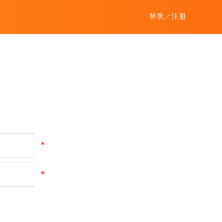
登录
／
注册
*
*