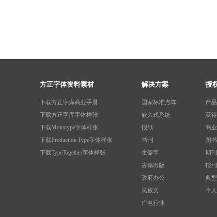
方正字体资料素材
解决方案
授
下载方正字库商业手册
国家标准点阵
产品
下载方正字库字体样张
嵌入式系统
获得
下载Monotype字体样张
报纸
商业
下载Production Type字体样张
书刊
图书
下载TypeTogether字体样张
生僻字
期刊
古籍出版
报刊
政府办公
典型
民族文
个人
广电行业