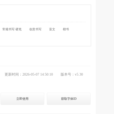
常规书写·硬笔
创意书写
盲文
楷书
更新时间：2026-05-07 14:50:10
版本号：v5.30
立即使用
获取字体ID