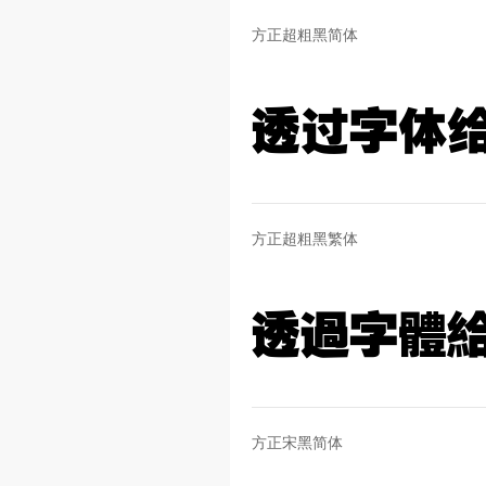
方正超粗黑简体
透过字体
方正超粗黑繁体
透过字体
方正宋黑简体