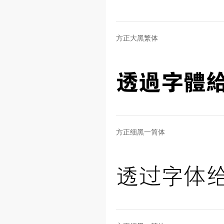
方正大黑繁体
透过字体
方正细黑一简体
透过字体