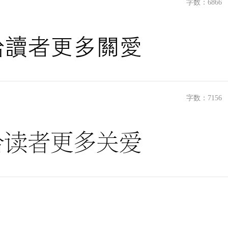
字数：6866
给读者更多关爱
字数：7156
给读者更多关爱