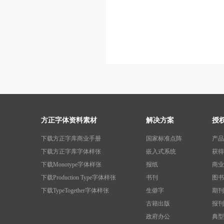
方正字体资料素材
解决方案
授
下载方正字库商业手册
国家标准点阵
产品
下载方正字库字体样张
嵌入式系统
获得
下载Monotype字体样张
报纸
商业
下载Production Type字体样张
书刊
图书
下载TypeTogether字体样张
生僻字
期刊
古籍出版
报刊
政府办公
典型