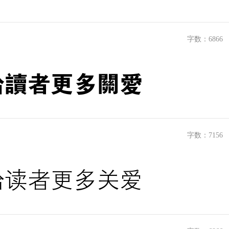
字数：6866
给读者更多关爱
字数：7156
给读者更多关爱