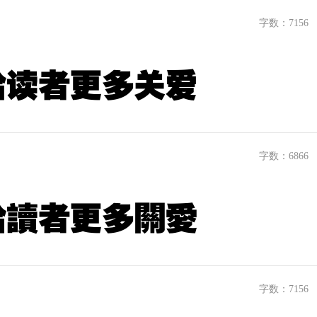
字数：7156
给读者更多关爱
字数：6866
给读者更多关爱
字数：7156