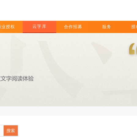
云字库
商业授权
合作招募
服务
授
搜索