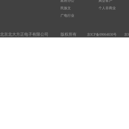
政府办公
典型客户
民族文
个人非商业
广电行业
北京北大方正电子有限公司 版权所有
京ICP备09064830号
京I