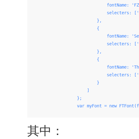
                                fontName: 'FZ
                                selecters: ['
                            },

                            {

                                fontName: 'Se
                                selecters: ['
                            },

                            {

                                fontName: 'Th
                                selecters: ['
                            }

                        ]

                    };

                    var myFont = new FTFont(f
其中：