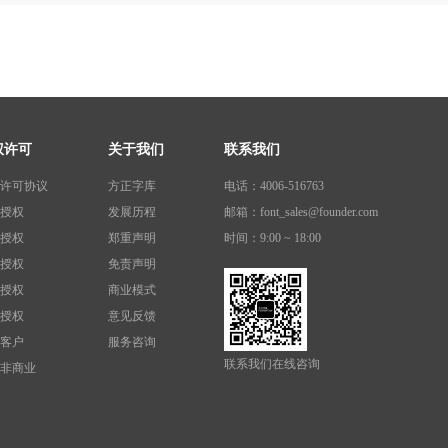
权许可
关于我们
联系我们
许可协议
方正字库
电话：4006-516763
授权
发展历程
邮箱：font_sales@founder.com
授权
郑重声明
时间：9:00 ~ 18:00
授权
免责声明
授权
商业模式
授权
意见反馈
客户
服务咨询
联系我们在线咨询
非商业