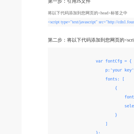
第一步：引用JS文件
将以下代码添加到您网页的<head>标签之中
<script type="text/javascript" src="http://cdn1.fou
第二步：将以下代码添加到您网页的<scri
                    var fontCfg = {

                        p:'your key'
                        fonts: [

                            {

                                font
                                sele
                            }

                        ]

                    };
