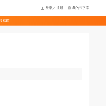
登录
／
注册
我的云字库
权指南