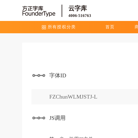
云字库
4006-516763
所有授权分类
首页
字体ID
FZChunWLMJSTJ-L
JS调用