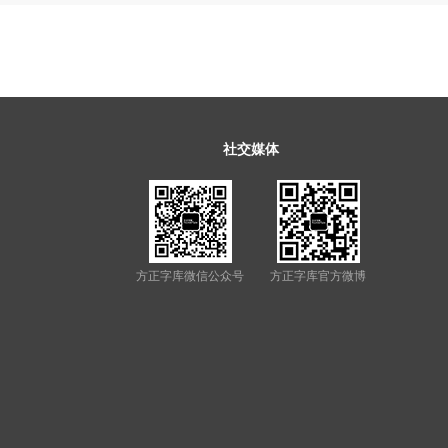
社交媒体
方正字库微信公众号
方正字库官方微博