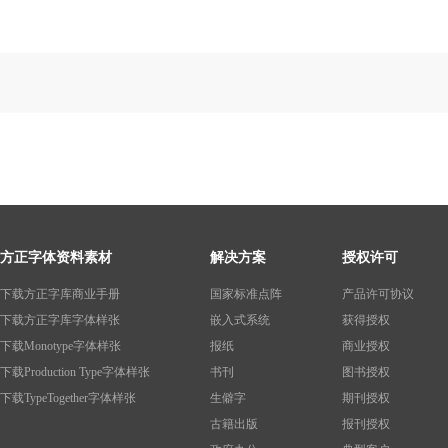
方正字体资料素材
解决方案
授权许可
下载方正字库商业手册
国家标准点阵
产品许可协议
下载方正字库字体样张
嵌入式系统
获得授权
下载Monotype字体样张
报纸
商业授权
下载Production Type字体样张
书刊
图书授权
下载TypeTogether字体样张
生僻字
期刊授权
古籍出版
报刊授权