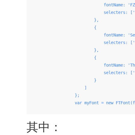
                                fontName: 'FZ
                                selecters: ['
                            },

                            {

                                fontName: 'Se
                                selecters: ['
                            },

                            {

                                fontName: 'Th
                                selecters: ['
                            }

                        ]

                    };

                    var myFont = new FTFont(f
其中：