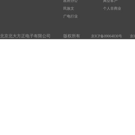
政府办公
典型客户
民族文
个人非商业
广电行业
北京北大方正电子有限公司 版权所有
京ICP备09064830号
京I