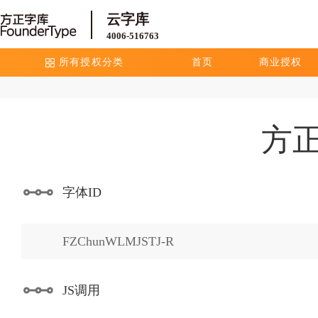
云字库
4006-516763
所有授权分类
首页
商业授权
方
字体ID
FZChunWLMJSTJ-R
JS调用