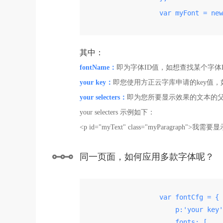
                    var myFont = new
其中：
fontName：
即为字体ID值，如想查找某个字体
your key：
即您使用方正云字库申请的key值
your selecters：
即为您所要显示效果的文本的父级标签，其
your selecters 示例如下：
<p id="myText" class="myParagraph">
同一页面，如何应用多款字体呢？
                    var fontCfg = {

                        p:'your key'
                        fonts: [
