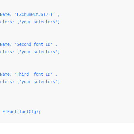
Name: 'FZChunWLMJSTJ-T' ,

cters: ['your selecters']

Name: 'Second font ID' ,

cters: ['your selecters']

Name: 'Third  font ID' ,

cters: ['your selecters']

 FTFont(fontCfg);
