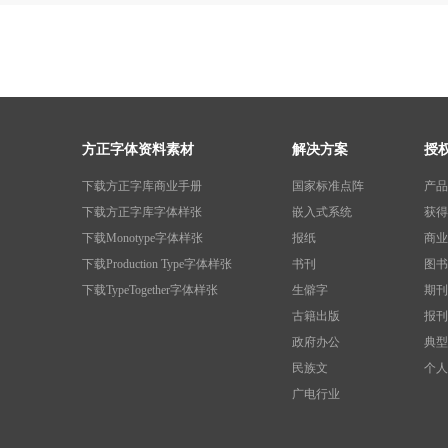
方正字体资料素材
解决方案
授
下载方正字库商业手册
国家标准点阵
产品
下载方正字库字体样张
嵌入式系统
获得
下载Monotype字体样张
报纸
商业
下载Production Type字体样张
书刊
图书
下载TypeTogether字体样张
生僻字
期刊
古籍出版
报刊
政府办公
典型
民族文
个人
广电行业