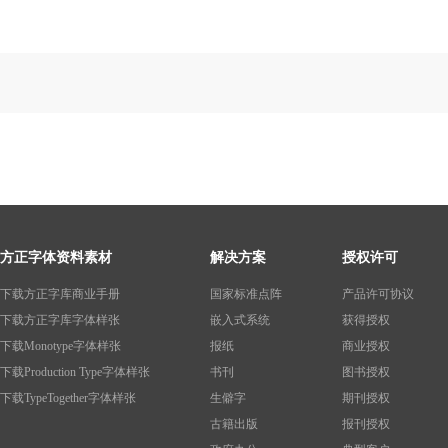
方正字体资料素材
解决方案
授权许可
下载方正字库商业手册
国家标准点阵
产品许可协议
下载方正字库字体样张
嵌入式系统
获得授权
下载Monotype字体样张
报纸
商业授权
下载Production Type字体样张
书刊
图书授权
下载TypeTogether字体样张
生僻字
期刊授权
古籍出版
报刊授权