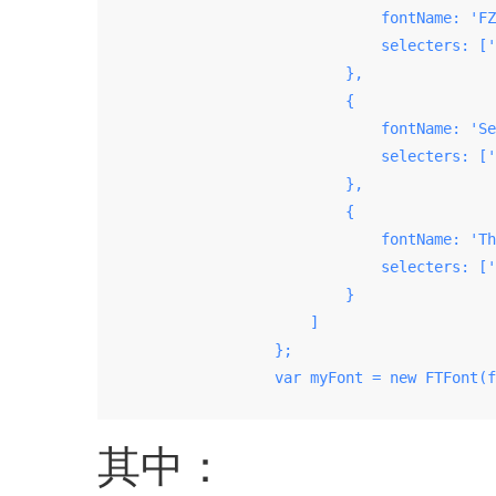
                                fontName: 'FZ
                                selecters: ['
                            },

                            {

                                fontName: 'Se
                                selecters: ['
                            },

                            {

                                fontName: 'Th
                                selecters: ['
                            }

                        ]

                    };

                    var myFont = new FTFont(f
其中：