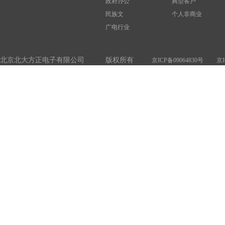
政府办公
典型客户
民族文
个人非商业
广电行业
北京北大方正电子有限公司 版权所有
京ICP备09064830号
京I