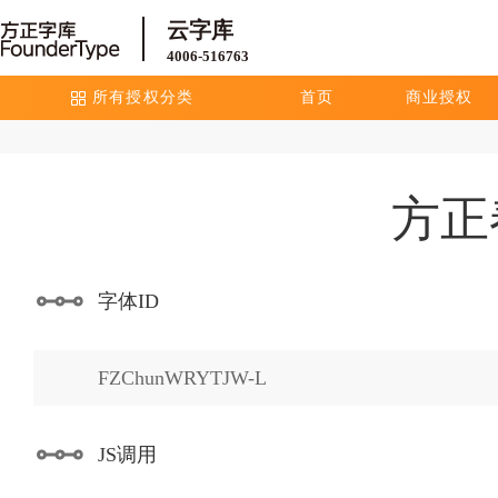
云字库
4006-516763
所有授权分类
首页
商业授权
方正
字体ID
FZChunWRYTJW-L
JS调用