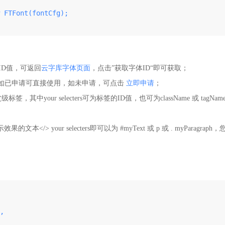
 FTFont(fontCfg);

ID值，可返回
云字库字体页面
，点击”获取字体ID“即可获取；
，如已申请可直接使用，如未申请，可点击
立即申请
；
中your selecters可为标签的ID值，也可为className 或 tagName
我需要显示效果的文本</> your selecters即可以为 #myText 或 p 或 . myPara
,
