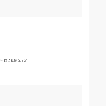
;
graph，您可自己视情况而定