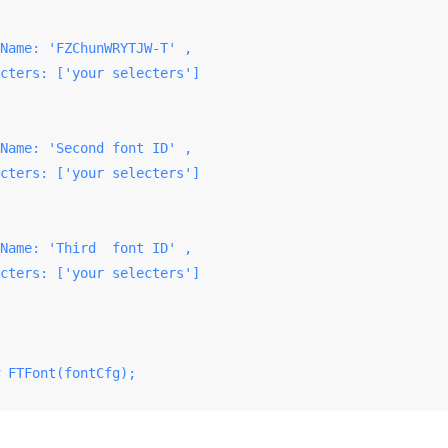
Name: 'FZChunWRYTJW-T' ,

cters: ['your selecters']

Name: 'Second font ID' ,

cters: ['your selecters']

Name: 'Third  font ID' ,

cters: ['your selecters']

 FTFont(fontCfg);
