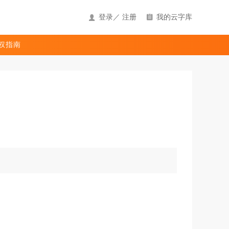
登录
／
注册
我的云字库
权指南