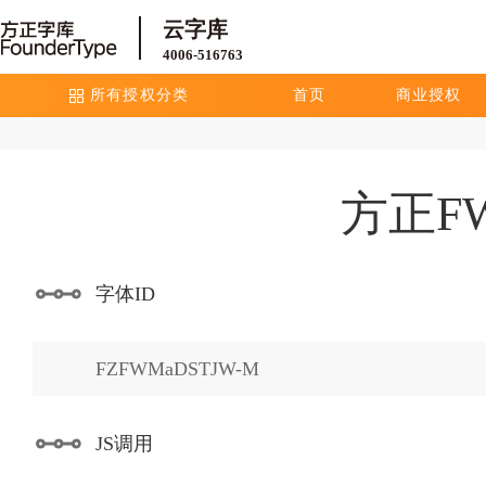
云字库
4006-516763
所有授权分类
首页
商业授权
方正F
字体ID
FZFWMaDSTJW-M
JS调用