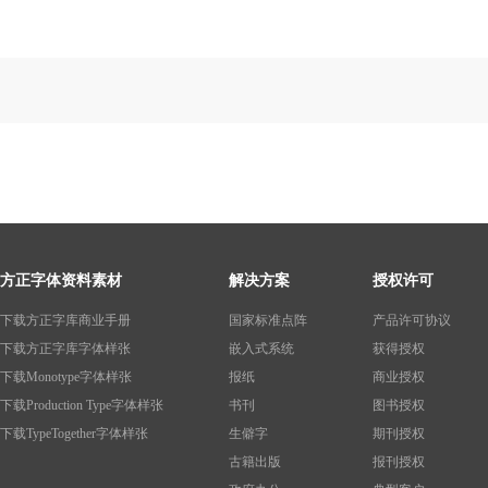
方正字体资料素材
解决方案
授权许可
下载方正字库商业手册
国家标准点阵
产品许可协议
下载方正字库字体样张
嵌入式系统
获得授权
下载Monotype字体样张
报纸
商业授权
下载Production Type字体样张
书刊
图书授权
下载TypeTogether字体样张
生僻字
期刊授权
古籍出版
报刊授权