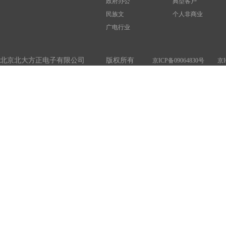
政府办公
典型客户
民族文
个人非商业
广电行业
北京北大方正电子有限公司 版权所有
京ICP备09064830号
京I