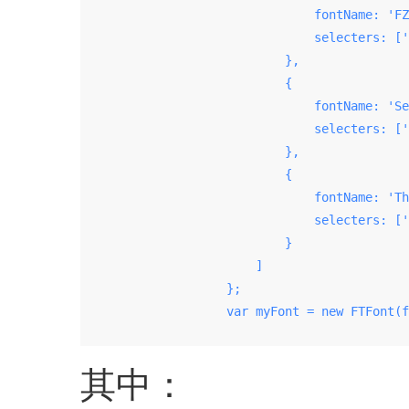
                                fontName: 'FZ
                                selecters: ['
                            },

                            {

                                fontName: 'Se
                                selecters: ['
                            },

                            {

                                fontName: 'Th
                                selecters: ['
                            }

                        ]

                    };

                    var myFont = new FTFont(f
其中：