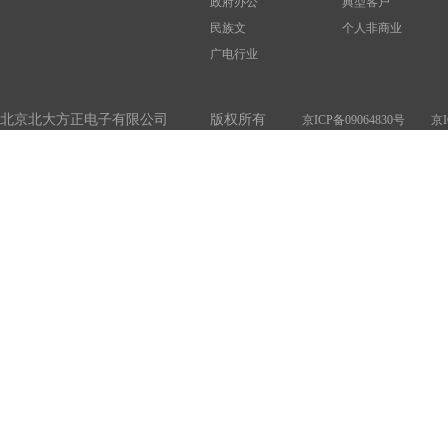
政府办公
典型客户
民族文
个人非商业
广电行业
北京北大方正电子有限公司 版权所有
京ICP备09064830号
京I