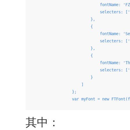
                                fontName: 'FZ
                                selecters: ['
                            },

                            {

                                fontName: 'Se
                                selecters: ['
                            },

                            {

                                fontName: 'Th
                                selecters: ['
                            }

                        ]

                    };

                    var myFont = new FTFont(f
其中：