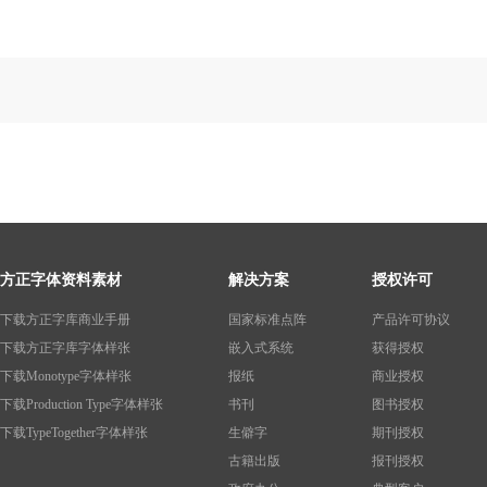
方正字体资料素材
解决方案
授权许可
下载方正字库商业手册
国家标准点阵
产品许可协议
下载方正字库字体样张
嵌入式系统
获得授权
下载Monotype字体样张
报纸
商业授权
下载Production Type字体样张
书刊
图书授权
下载TypeTogether字体样张
生僻字
期刊授权
古籍出版
报刊授权