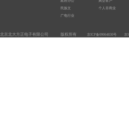
政府办公
典型客户
民族文
个人非商业
广电行业
北京北大方正电子有限公司 版权所有
京ICP备09064830号
京I