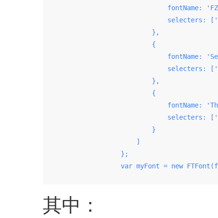
                                fontName: 'FZ
                                selecters: ['
                            },

                            {

                                fontName: 'Se
                                selecters: ['
                            },

                            {

                                fontName: 'Th
                                selecters: ['
                            }

                        ]

                    };

                    var myFont = new FTFont(f
其中：