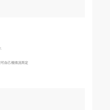
;
graph，您可自己视情况而定