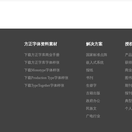
方正字体资料素材
解决方案
授
下载方正字库商业手册
国家标准点阵
产品
下载方正字库字体样张
嵌入式系统
获得
下载Monotype字体样张
报纸
商业
下载Production Type字体样张
书刊
图书
下载TypeTogether字体样张
生僻字
期刊
古籍出版
报刊
政府办公
典型
民族文
个人
广电行业