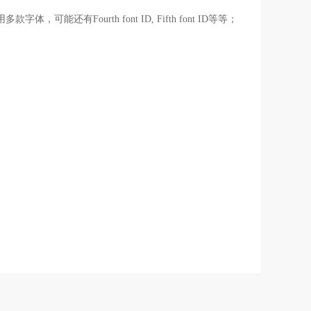
还有Fourth font ID, Fifth font ID等等；