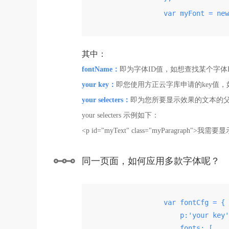
                    var myFont = new
其中：
fontName：
即为字体ID值，如想查找某个字体
your key：
即您使用方正云字库申请的key值
your selecters：
即为您所要显示效果的文本的父级标签，其
your selecters 示例如下：
<p id="myText" class="myParagraph">
同一页面，如何应用多款字体呢？
                    var fontCfg = {

                        p:'your key'
                        fonts: [
