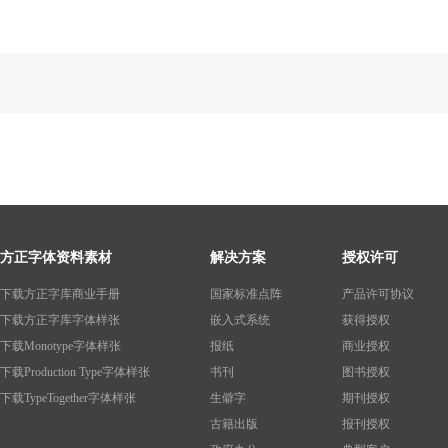
方正字体资料素材
解决方案
授权许可
下载方正字库商业手册
国家标准点阵
产品许可协议
下载方正字库字体样张
嵌入式系统
获得授权
下载Monotype字体样张
报纸
商业授权
下载Production Type字体样张
书刊
图书授权
下载TypeTogether字体样张
生僻字
期刊授权
古籍出版
报刊授权