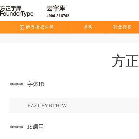
云字库
4006-516763
所有授权分类
首页
商业授权
方正
字体ID
FZZJ-FYBTHJW
JS调用