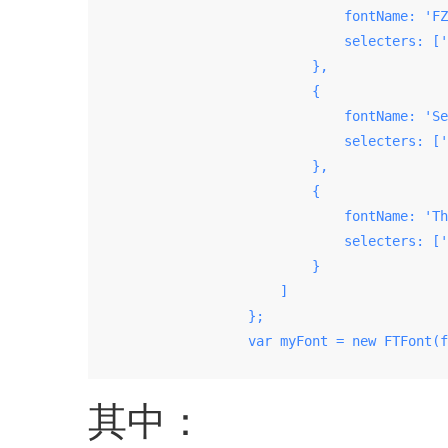
                                fontName: 'FZ
                                selecters: ['
                            },

                            {

                                fontName: 'Se
                                selecters: ['
                            },

                            {

                                fontName: 'Th
                                selecters: ['
                            }

                        ]

                    };

                    var myFont = new FTFont(f
其中：