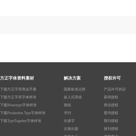
方正字体资料素材
解决方案
授权许可
下载方正字库商业手册
国家标准点阵
产品许可协议
下载方正字库字体样张
嵌入式系统
获得授权
下载Monotype字体样张
报纸
商业授权
下载Production Type字体样张
书刊
图书授权
下载TypeTogether字体样张
生僻字
期刊授权
古籍出版
报刊授权