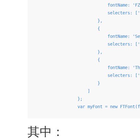
                                fontName: 'FZ
                                selecters: ['
                            },

                            {

                                fontName: 'Se
                                selecters: ['
                            },

                            {

                                fontName: 'Th
                                selecters: ['
                            }

                        ]

                    };

                    var myFont = new FTFont(f
其中：