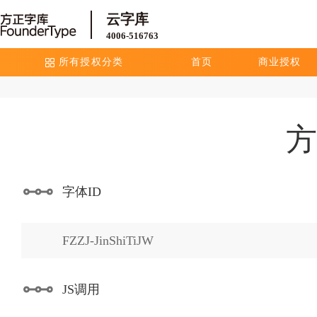
云字库
4006-516763
所有授权分类
首页
商业授权
方
字体ID
FZZJ-JinShiTiJW
JS调用