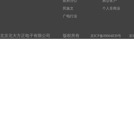
政府办公
典型客户
民族文
个人非商业
广电行业
北京北大方正电子有限公司 版权所有
京ICP备09064830号
京I