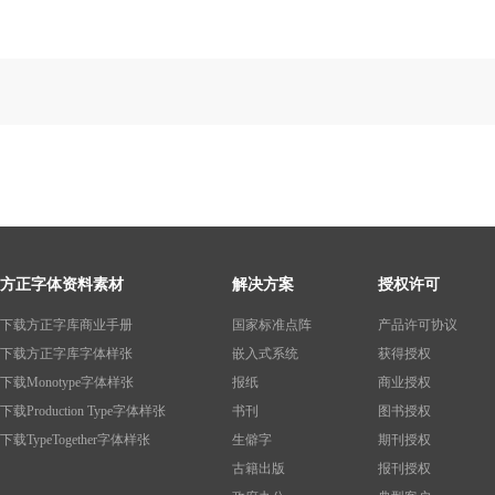
方正字体资料素材
解决方案
授权许可
下载方正字库商业手册
国家标准点阵
产品许可协议
下载方正字库字体样张
嵌入式系统
获得授权
下载Monotype字体样张
报纸
商业授权
下载Production Type字体样张
书刊
图书授权
下载TypeTogether字体样张
生僻字
期刊授权
古籍出版
报刊授权