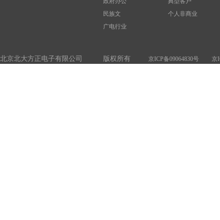
政府办公
典型客户
民族文
个人非商业
广电行业
北京北大方正电子有限公司 版权所有
京ICP备09064830号
京I