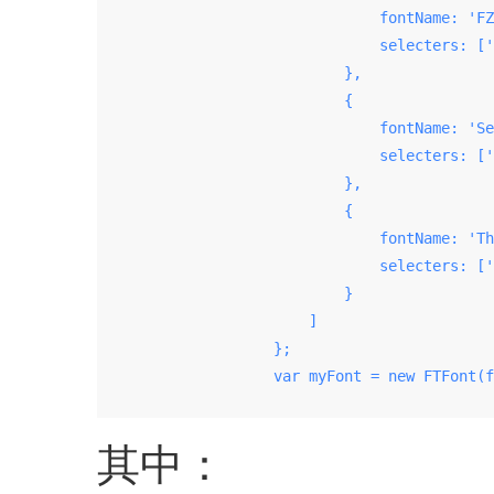
                                fontName: 'FZ
                                selecters: ['
                            },

                            {

                                fontName: 'Se
                                selecters: ['
                            },

                            {

                                fontName: 'Th
                                selecters: ['
                            }

                        ]

                    };

                    var myFont = new FTFont(f
其中：