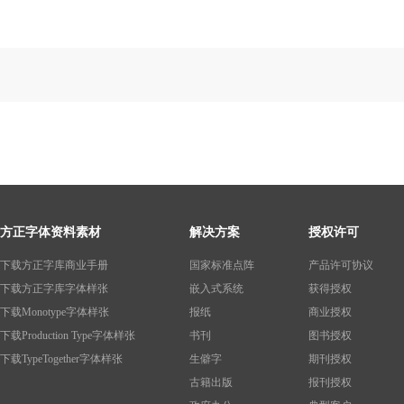
方正字体资料素材
解决方案
授权许可
下载方正字库商业手册
国家标准点阵
产品许可协议
下载方正字库字体样张
嵌入式系统
获得授权
下载Monotype字体样张
报纸
商业授权
下载Production Type字体样张
书刊
图书授权
下载TypeTogether字体样张
生僻字
期刊授权
古籍出版
报刊授权