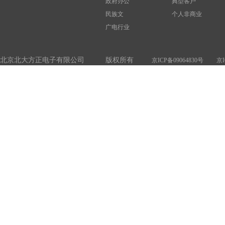
政府办公
典型客户
民族文
个人非商业
广电行业
北京北大方正电子有限公司 版权所有
京ICP备09064830号
京I