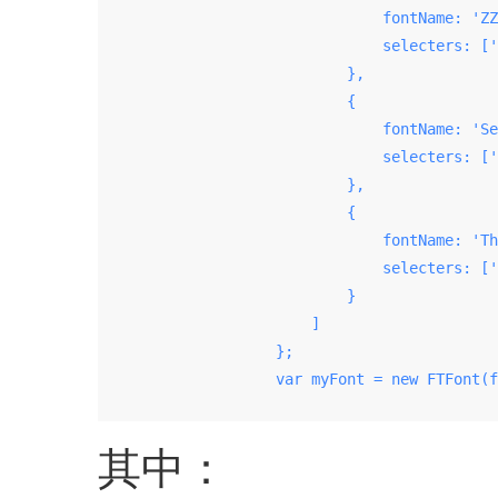
                                fontName: 'ZZ
                                selecters: ['
                            },

                            {

                                fontName: 'Se
                                selecters: ['
                            },

                            {

                                fontName: 'Th
                                selecters: ['
                            }

                        ]

                    };

                    var myFont = new FTFont(f
其中：