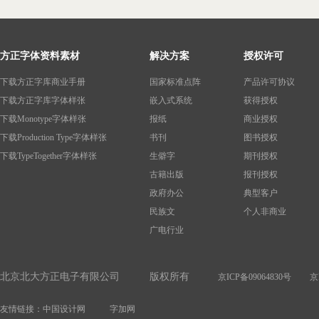
方正字体资料素材
解决方案
授权许可
下载方正字库商业手册
国家标准点阵
产品许可协议
下载方正字库字体样张
嵌入式系统
获得授权
下载Monotype字体样张
报纸
商业授权
下载Production Type字体样张
书刊
图书授权
下载TypeTogether字体样张
生僻字
期刊授权
古籍出版
报刊授权
政府办公
典型客户
民族文
个人非商业
广电行业
北京北大方正电子有限公司 版权所有
京ICP备09064830号
京
友情链接：中国设计网
字加网