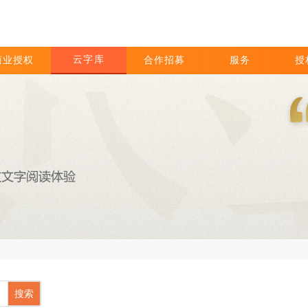
云字库
商业授权
合作招募
服务
授
搜索