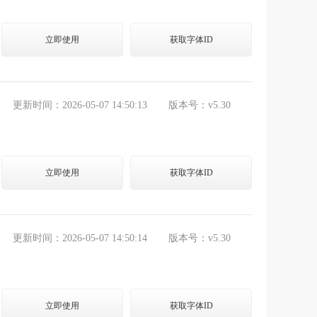
立即使用
获取字体ID
更新时间：2026-05-07 14:50:13
版本号：v5.30
立即使用
获取字体ID
更新时间：2026-05-07 14:50:14
版本号：v5.30
立即使用
获取字体ID