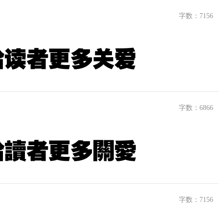
字数：7156
给读者更多关爱
字数：6866
给读者更多关爱
字数：7156