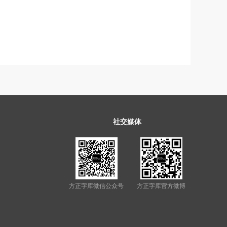
社交媒体
方正字库微信公众号
方正字库官方微博