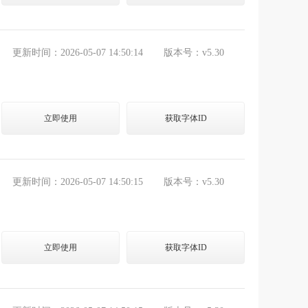
更新时间：2026-05-07 14:50:14
版本号：v5.30
立即使用
获取字体ID
更新时间：2026-05-07 14:50:15
版本号：v5.30
立即使用
获取字体ID