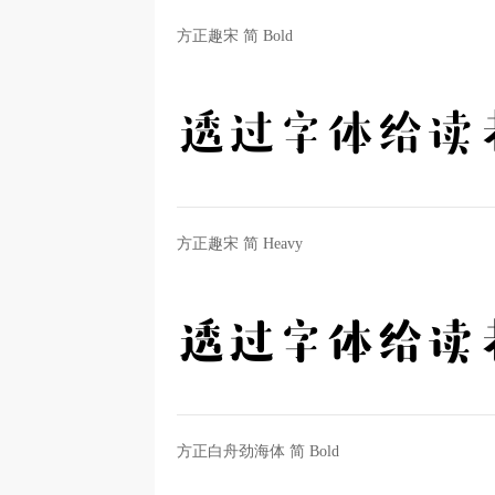
方正趣宋 简 Bold
透过字体给读
方正趣宋 简 Heavy
透过字体给读
方正白舟劲海体 简 Bold