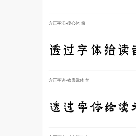
方正字汇-瘦心体 简
透过字体给读
方正字迹-效廉爨体 简
透过字体给读