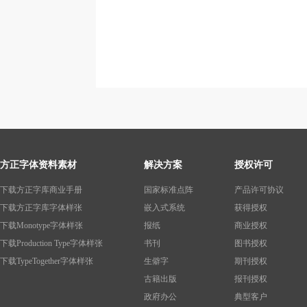
方正字体资料素材
解决方案
授权许可
下载方正字库商业手册
国家标准点阵
产品许可协议
下载方正字库字体样张
嵌入式系统
获得授权
下载Monotype字体样张
报纸
商业授权
下载Production Type字体样张
书刊
图书授权
下载TypeTogether字体样张
生僻字
期刊授权
古籍出版
报刊授权
政府办公
典型客户