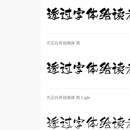
透过字体给读
方正白舟劲海体 简
透过字体给读
方正白舟劲海体 简 Light
透过字体给读