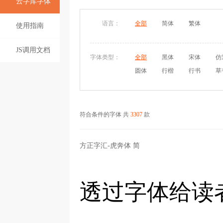
云字库字体
语言：
全部
简体
繁体
使用指南
JS调用文档
字体类型：
全部
黑体
宋体
仿
圆体
行楷
行书
草
符合条件的字体 共
3307
款
方正字汇-虎奔体 简
透过字体给读