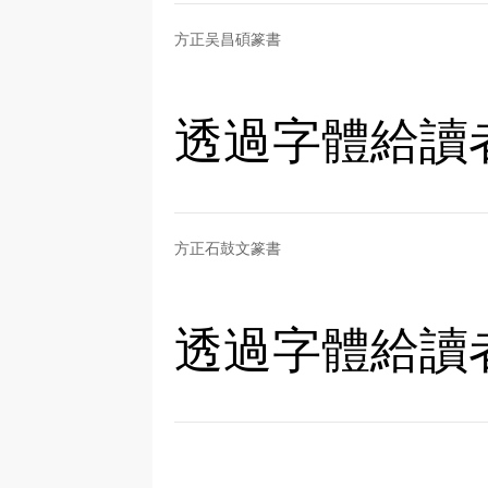
方正吴昌碩篆書
透過字體給讀
方正石鼓文篆書
透過字體給讀